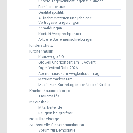
Unsere Tageseinrichtungen für Kinder
Familienzentrum
Qualitätspolitik
Aufnahmekriterien und jährliche
Vertragsverlängerungen
Anmeldungen
Kontakt/Ansprechpartner
Aktuelle Stellenausschreibungen
Kinderschutz
Kirchenmusik
Kreuzwege 2.0
Großes Chorkonzert am 1. Advent
Orgelfestival.Ruhr 2026
Abendmusik zum Ewigkeitssonntag
Mittsommerkonzert
Musik zum Karfreitag in der Nicolai-Kirche
Krankenhausseelsorge
Trauercafés
Mediothek
Mitarbeitende
Religion be-greifbar
Notfallseelsorge
Stabsstelle für Kommunikation
Votum für Demokratie