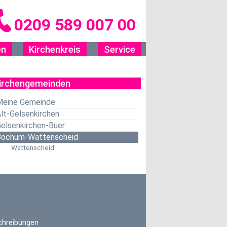
0209 589 007 00
en
Kirchenkreis
Service
irchengemeinden
Meine Gemeinde
lt-Gelsenkirchen
elsenkirchen-Buer
Bochum-Wattenscheid
Wattenscheid
chreibungen