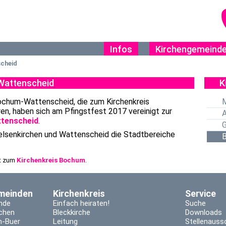
Infos
Kirchengemeind
cheid
Wattenscheid
K
Bochum-Wattenscheid, die zum Kirchenkreis
n, haben sich am Pfingstfest 2017 vereinigt zur
A
ttenscheid
.
G
lsenkirchen und Wattenscheid die Stadtbereiche
rt zum
Kirchenkreis Bochum
.
meinden
Kirchenkreis
Service
nde
Einfach heiraten!
Suche
rchen
Bleckkirche
Downloads
n-Buer
Leitung
Stellenauss