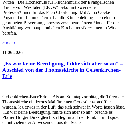
Witten - Die Hochschule für Kirchenmusik der Evangelischen
Kirche von Westfalen (EKvW) bekommt zwei neue
Professor*innen für das Fach Chorleitung. Mit Anna Goeke-
Paganetti und Jannis Derrix hat die Kirchenleitung nach einem
geordneten Bewerbungsprozess zwei neue Dozent*innen für die
Ausbildung von hauptamtlichen Kirchenmusiker*innen in Witten
berufen.
> mehr
11.06.2026
„Es war keine Beerdigung, fühlte sich aber so an“ –
Abschied von der Thomaskirche in Gelsenkirchen-
Erle
Gelsenkirchen-Buer/Erle. – Als am Sonntagvormittag die Türen der
Thomaskirche ein letztes Mal für einen Gottesdienst geöffnet
wurden, lag etwas in der Luft, das sich schwer in Worte fassen lässt.
„Es war keine Beerdigung, fühlte sich aber so an“, brachte es
Pfarrer Holger Dirks gleich zu Beginn auf den Punkt – und sprach
damit vielen der Anwesenden aus der Seele.