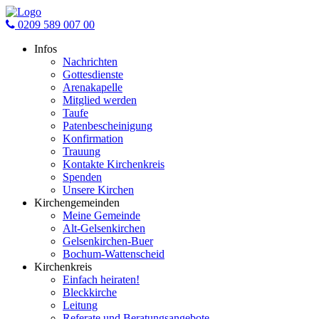
0209 589 007 00
Infos
Nachrichten
Gottesdienste
Arenakapelle
Mitglied werden
Taufe
Patenbescheinigung
Konfirmation
Trauung
Kontakte Kirchenkreis
Spenden
Unsere Kirchen
Kirchengemeinden
Meine Gemeinde
Alt-Gelsenkirchen
Gelsenkirchen-Buer
Bochum-Wattenscheid
Kirchenkreis
Einfach heiraten!
Bleckkirche
Leitung
Referate und Beratungsangebote