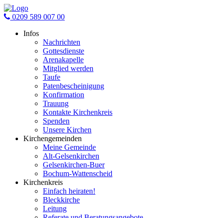
0209 589 007 00
Infos
Nachrichten
Gottesdienste
Arenakapelle
Mitglied werden
Taufe
Patenbescheinigung
Konfirmation
Trauung
Kontakte Kirchenkreis
Spenden
Unsere Kirchen
Kirchengemeinden
Meine Gemeinde
Alt-Gelsenkirchen
Gelsenkirchen-Buer
Bochum-Wattenscheid
Kirchenkreis
Einfach heiraten!
Bleckkirche
Leitung
Referate und Beratungsangebote