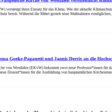
Evangelische Kirche von Westfalen veröffentlicht Klima
verstetigt ihren Einsatz für das Klima. Wie der aktuelle Klimaschutzbe
chutz bereit. Während die Mittel gezielt neue Maßnahmen ermöglichen,
 Anna Goeke-Paganetti und Jannis Derrix an die Hochs
rche von Westfalen (EKvW) bekommt zwei neue Professor*innen für das
eue Dozent*innen für die Ausbildung von hauptamtlichen Kirchenmusi