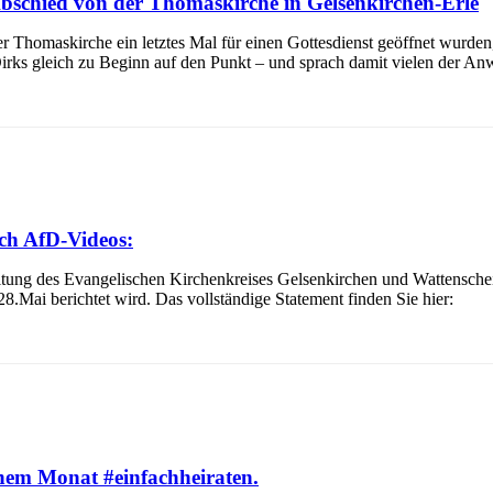
 Abschied von der Thomaskirche in Gelsenkirchen-Erle
Thomaskirche ein letztes Mal für einen Gottesdienst geöffnet wurden, l
 Dirks gleich zu Beginn auf den Punkt – und sprach damit vielen der An
ch AfD-Videos:
itung des Evangelischen Kirchenkreises Gelsenkirchen und Wattenscheid
8.Mai berichtet wird. Das vollständige Statement finden Sie hier:
inem Monat #einfachheiraten.