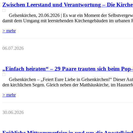
Zwischen Leerstand und Verantwortung – Die Kirche 
Gelsenkirchen, 20.06.2026 | Es war ein Moment der Selbstvergewis
damit dem Umgang mit leerstehenden Kirchengebäuden im urbanen Raum
> mehr
06.07.2026
„Einfach heiraten“ – 29 Paare trauten sich beim Pop
Gelsenkirchen – „Feiert Eure Liebe in Gelsenkirchen!“ Dieser Auf
den kirchlichen Segen. Gleich neben der Matthäuskirche, im Haunerf
> mehr
30.06.2026
Fröhliche Mittsommerfeier in und um die Apostelkir