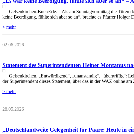
„Es war keine Beerdigung, fühlte sich aber so an“ –
Gelsenkirchen-Buer/Erle. – Als am Sonntagvormittag die Türen der 
keine Beerdigung, fühlte sich aber so an“, brachte es Pfarrer Holger
> mehr
02.06.2026
Statement des Superintendenten Heiner Montanus na
Gelsenkirchen. „Entwürdigend“, „unanständig“, „übergriffig“: Le
der Superintendent dieses Statement, über das in der WAZ online am 2
> mehr
28.05.2026
„Deutschlandweite Gelegenheit für Paare: Heute in e