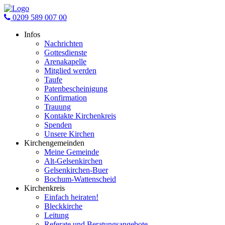
0209 589 007 00
Infos
Nachrichten
Gottesdienste
Arenakapelle
Mitglied werden
Taufe
Patenbescheinigung
Konfirmation
Trauung
Kontakte Kirchenkreis
Spenden
Unsere Kirchen
Kirchengemeinden
Meine Gemeinde
Alt-Gelsenkirchen
Gelsenkirchen-Buer
Bochum-Wattenscheid
Kirchenkreis
Einfach heiraten!
Bleckkirche
Leitung
Referate und Beratungsangebote