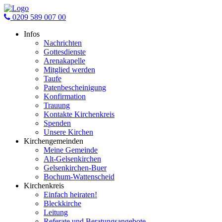
0209 589 007 00
Infos
Nachrichten
Gottesdienste
Arenakapelle
Mitglied werden
Taufe
Patenbescheinigung
Konfirmation
Trauung
Kontakte Kirchenkreis
Spenden
Unsere Kirchen
Kirchengemeinden
Meine Gemeinde
Alt-Gelsenkirchen
Gelsenkirchen-Buer
Bochum-Wattenscheid
Kirchenkreis
Einfach heiraten!
Bleckkirche
Leitung
Referate und Beratungsangebote