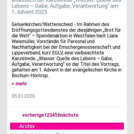
Lebens – Gabe, Aufgabe, Verantwortung“ am
1. Advent 2025
Gelsenkirchen/Wattenscheid - Im Rahmen des
Eröffnungsgottesdienstes der diesjährigen „Brot für
die Welt“ – Spendenaktion in Westfalen hielt Liana
Weismüller, Vorständin für Personal und
Nachhaltigkeit bei der Emschergenossenschaft und
Lippeverband, kurz EGLV, eine vielbeachtete
Kanzelrede. „Wasser: Quelle des Lebens – Gabe,
Aufgabe, Verantwortung“ so der Titel des Vortrags,
gehalten am 1. Advent in der evangelischen Kirche in
Bochum-Höntrop.
> mehr
05.01.2026
vorherige
1
2
3
4
5
6
nächste
Archiv