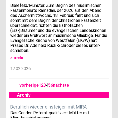
Bielefeld/Münster. Zum Beginn des muslimischen
Fastenmonats Ramadan, der 2026 auf den Abend
des Aschermittwochs, 18. Februar, fällt und sich
somit mit dem Beginn der christlichen Fastenzeit
überschneidet, richten die katholischen
(Erz-)Bistümer und die evangelischen Landeskirchen
wieder ein Grußwort an muslimische Gläubige. Für die
Evangelische Kirche von Westfalen (EKvW) hat
Präses Dr. Adelheid Ruck-Schröder dieses unter-
schrieben.
> mehr
17.02.2026
vorherige
1
2
3
4
5
6
nächste
Archiv
Beruflich wieder einsteigen mit MIRA+
Das Gender-Referat qualifiziert Mütter mit
Migrationshintergrund