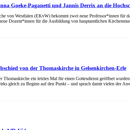
 Anna Goeke-Paganetti und Jannis Derrix an die Hochs
rche von Westfalen (EKvW) bekommt zwei neue Professor*innen für das
eue Dozent*innen für die Ausbildung von hauptamtlichen Kirchenmusi
 Abschied von der Thomaskirche in Gelsenkirchen-Erle
Thomaskirche ein letztes Mal für einen Gottesdienst geöffnet wurden, l
 Dirks gleich zu Beginn auf den Punkt – und sprach damit vielen der An