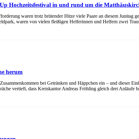
-Up Hochzeitsfestival in und rund um die Matthäuskirc
forderung waren trotz brütender Hitze viele Paare an diesem Junitag g
eldpark, waren von vielen fleißigen Helferinnen und Helfern zwei Tra
che herum
um Zusammenkommen bei Getränken und Häppchen ein – und dieser Ein
che vertieft, dass Kreiskantor Andreas Fröhling gleich drei Anläufe b
kungen