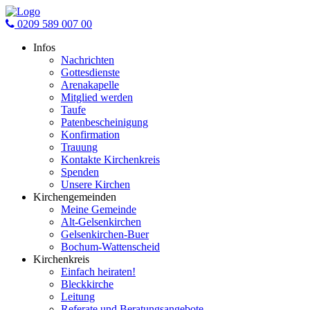
0209 589 007 00
Infos
Nachrichten
Gottesdienste
Arenakapelle
Mitglied werden
Taufe
Patenbescheinigung
Konfirmation
Trauung
Kontakte Kirchenkreis
Spenden
Unsere Kirchen
Kirchengemeinden
Meine Gemeinde
Alt-Gelsenkirchen
Gelsenkirchen-Buer
Bochum-Wattenscheid
Kirchenkreis
Einfach heiraten!
Bleckkirche
Leitung
Referate und Beratungsangebote