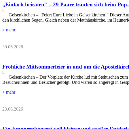
„Einfach heiraten“ – 29 Paare trauten sich beim Pop
Gelsenkirchen – „Feiert Eure Liebe in Gelsenkirchen!“ Dieser Auf
den kirchlichen Segen. Gleich neben der Matthäuskirche, im Haunerf
> mehr
30.06.2026
Fröhliche Mittsommerfeier in und um die Apostelkir
Gelsenkirchen – Der Vorplatz der Kirche lud mit Stehtischen z
Besucherinnen und Besucher gefolgt. Und waren so angeregt in Gesprä
> mehr
23.06.2026
Ein Emporenkonzert voll kleiner und großer Entdec