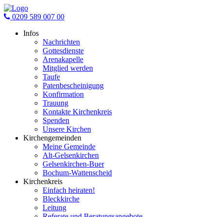
0209 589 007 00
Infos
Nachrichten
Gottesdienste
Arenakapelle
Mitglied werden
Taufe
Patenbescheinigung
Konfirmation
Trauung
Kontakte Kirchenkreis
Spenden
Unsere Kirchen
Kirchengemeinden
Meine Gemeinde
Alt-Gelsenkirchen
Gelsenkirchen-Buer
Bochum-Wattenscheid
Kirchenkreis
Einfach heiraten!
Bleckkirche
Leitung
Referate und Beratungsangebote