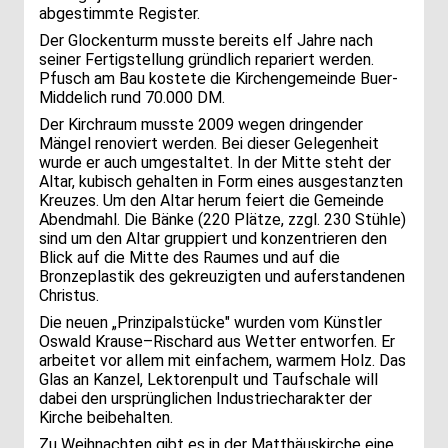
abgestimmte Register.
Der Glockenturm musste bereits elf Jahre nach
seiner Fertigstellung gründlich repariert werden.
Pfusch am Bau kostete die Kirchengemeinde Buer-
Middelich rund 70.000 DM.
Der Kirchraum musste 2009 wegen dringender
Mängel renoviert werden. Bei dieser Gelegenheit
wurde er auch umgestaltet. In der Mitte steht der
Altar, kubisch gehalten in Form eines ausgestanzten
Kreuzes. Um den Altar herum feiert die Gemeinde
Abendmahl. Die Bänke (220 Plätze, zzgl. 230 Stühle)
sind um den Altar gruppiert und konzentrieren den
Blick auf die Mitte des Raumes und auf die
Bronzeplastik des gekreuzigten und auferstandenen
Christus.
Die neuen „Prinzipalstücke" wurden vom Künstler
Oswald Krause–Rischard aus Wetter entworfen. Er
arbeitet vor allem mit einfachem, warmem Holz. Das
Glas an Kanzel, Lektorenpult und Taufschale will
dabei den ursprünglichen Industriecharakter der
Kirche beibehalten.
Zu Weihnachten gibt es in der Matthäuskirche eine