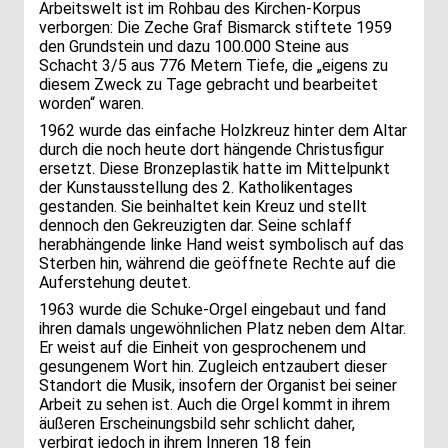
Arbeitswelt ist im Rohbau des Kirchen-Korpus
verborgen: Die Zeche Graf Bismarck stiftete 1959
den Grundstein und dazu 100.000 Steine aus
Schacht 3/5 aus 776 Metern Tiefe, die „eigens zu
diesem Zweck zu Tage gebracht und bearbeitet
worden“ waren.
1962 wurde das einfache Holzkreuz hinter dem Altar
durch die noch heute dort hängende Christusfigur
ersetzt. Diese Bronzeplastik hatte im Mittelpunkt
der Kunstausstellung des 2. Katholikentages
gestanden. Sie beinhaltet kein Kreuz und stellt
dennoch den Gekreuzigten dar. Seine schlaff
herabhängende linke Hand weist symbolisch auf das
Sterben hin, während die geöffnete Rechte auf die
Auferstehung deutet.
1963 wurde die Schuke-Orgel eingebaut und fand
ihren damals ungewöhnlichen Platz neben dem Altar.
Er weist auf die Einheit von gesprochenem und
gesungenem Wort hin. Zugleich entzaubert dieser
Standort die Musik, insofern der Organist bei seiner
Arbeit zu sehen ist. Auch die Orgel kommt in ihrem
äußeren Erscheinungsbild sehr schlicht daher,
verbirgt jedoch in ihrem Inneren 18 fein