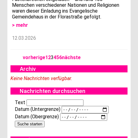
Menschen verschiedener Nationen und Religionen
waren dieser Einladung ins Evangelische
Gemeindehaus in der Florastraße gefolgt.
> mehr
12.03.2026
vorherige
1
2
3
4
5
6
nächste
Archiv
Keine Nachrichten verfügbar.
Nachrichten durchsuchen
Text
Datum (Untergrenze)
Datum (Obergrenze)