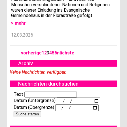
Menschen verschiedener Nationen und Religionen
waren dieser Einladung ins Evangelische
Gemeindehaus in der Florastraße gefolgt.
> mehr
12.03.2026
vorherige
1
2
3
4
5
6
nächste
Archiv
Keine Nachrichten verfügbar.
Nachrichten durchsuchen
Text
Datum (Untergrenze)
Datum (Obergrenze)