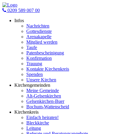
0209 589 007 00
Infos
Nachrichten
Gottesdienste
Arenakapelle
Mitglied werden
Taufe
Patenbescheinigung
Konfirmation
Trauung
Kontakte Kirchenkreis
Spenden
Unsere Kirchen
Kirchengemeinden
Meine Gemeinde
Alt-Gelsenkirchen
Gelsenkirchen-Buer
Bochum-Wattenscheid
Kirchenkreis
Einfach heiraten!
Bleckkirche
Leitung
Referate und Beratungsangebote