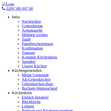
0209 589 007 00
Infos
Nachrichten
Gottesdienste
Arenakapelle
Mitglied werden
Taufe
Patenbescheinigung
Konfirmation
Trauung
Kontakte Kirchenkreis
Spenden
Unsere Kirchen
Kirchengemeinden
Meine Gemeinde
Alt-Gelsenkirchen
Gelsenkirchen-Buer
Bochum-Wattenscheid
Kirchenkreis
Einfach heiraten!
Bleckkirche
Leitung
Referate und Beratungsangebote