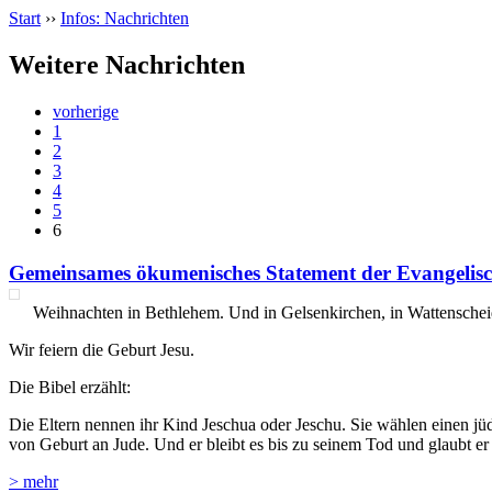
Start
››
Infos: Nachrichten
Weitere Nachrichten
vorherige
1
2
3
4
5
6
Gemeinsames ökumenisches Statement der Evangelisc
Weihnachten in Bethlehem. Und in Gelsenkirchen, in Wattenschei
Wir feiern die Geburt Jesu.
Die Bibel erzählt:
Die Eltern nennen ihr Kind Jeschua oder Jeschu. Sie wählen einen jüd
von Geburt an Jude. Und er bleibt es bis zu seinem Tod und glaubt er an
> mehr