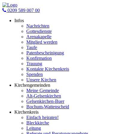
0209 589 007 00
Infos
Nachrichten
Gottesdienste
Arenakapelle
Mitglied werden
Taufe
Patenbescheinigung
Konfirmation
Trauung
Kontakte Kirchenkreis
Spenden
Unsere Kirchen
Kirchengemeinden
Meine Gemeinde
Alt-Gelsenkirchen
Gelsenkirchen-Buer
Bochum-Wattenscheid
Kirchenkreis
Einfach heiraten!
Bleckkirche
Leitung
Referate und Beratungsangebote