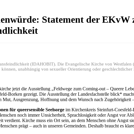
chenwürde: Statement der EKvW 
ndlichkeit
Transfeindlichkeit (IDAHOBIT). Die Evangelische Kirche von Westfalen 
n können, unabhängig von sexueller Orientierung oder geschlechtlicher I
kirche jetzt die Ausstellung „Feldwege zum Coming-out – Queere Lebe
sfeld-Borken gezeigt. Die Ausstellung der Landesfachstelle blick* mac
t von Mut, Ausgrenzung, Hoffnung und dem Wunsch nach Zugehörigkeit –
nen für queersensible Seelsorge
im Kirchenkreis Steinfurt-Coesfeld-
schen noch immer Unsicherheit, Sprachlosigkeit oder Angst vor Able
eit verdient. Kirche muss ein Ort sein, an dem Menschen ohne Angst si
 Menschen prägt – auch in unseren Gemeinden. Deshalb braucht es klare 