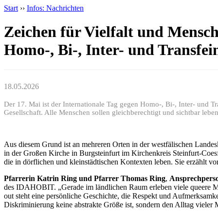
Start
››
Infos: Nachrichten
Zeichen für Vielfalt und Mens
Homo-, Bi-, Inter- und Transfei
18.05.2026
Der 17. Mai ist der Internationale Tag gegen Homo-, Bi-, Inter- und 
Gesellschaft. Alle Menschen sollen gleichberechtigt und sichtbar lebe
Aus diesem Grund ist an mehreren Orten in der westfälischen Landes
in der Großen Kirche in Burgsteinfurt im Kirchenkreis Steinfurt-Coe
die in dörflichen und kleinstädtischen Kontexten leben. Sie erzähl
Pfarrerin Katrin Ring und Pfarrer Thomas Ring
,
Ansprechperso
des IDAHOBIT. „Gerade im ländlichen Raum erleben viele queere Men
out steht eine persönliche Geschichte, die Respekt und Aufmerksamk
Diskriminierung keine abstrakte Größe ist, sondern den Alltag vieler