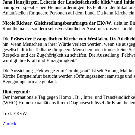
Jana Hansjürgen
,
Leiterin der Landesfachstelle blick* und Initia
häufig vor spezifischen Herausforderungen. Es fehlt an Identifikation
Anlaufstellen für queere Personen auf dem Land. Da kann Kirche ein 
Nicole Richter, Gleichstellungsbeauftragte der EKvW
, sieht im E
Randthema ist, sondern selbstverständlicher Ausdruck unseres kirchlic
Die
Präses der Evangelischen Kirche von Westfalen, Dr. Adelhe
hin, wenn Menschen in ihrer Würde verletzt werden, wenn sie ausgegre
gesellschaftliche Teilhabe für queere Menschen noch immer keine Selb
Respekts und der Zugehörigkeit zu schaffen. Die Ausstellung ‚Feldwe
würdigt ihre Kraft und Einzigartigkeit.“
Die Ausstellung „Feldwege zum Coming-out“ ist seit Anfang Mai im 
Kirche Burgsteinfurt besucht werden (Öffnungszeiten: samstags und 
Begegnungsformate geplant.
Hintergrund:
Der Internationale Tag gegen Homo-, Bi-, Inter- und Transfeindlich
(WHO) Homosexualität aus ihrem Diagnoseschlüssel für Krankheiten
Text: EKvW
Zurück