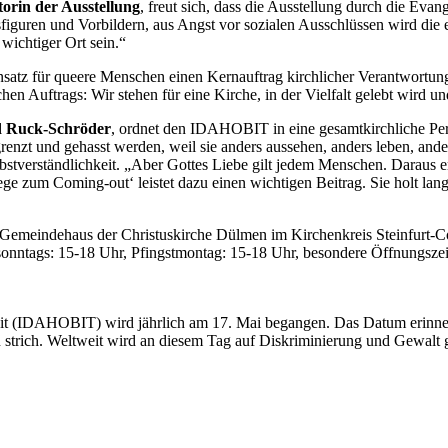
torin der Ausstellung
, freut sich, dass die Ausstellung durch die Ev
sfiguren und Vorbildern, aus Angst vor sozialen Ausschlüssen wird die e
wichtiger Ort sein.“
insatz für queere Menschen einen Kernauftrag kirchlicher Verantwortun
hen Auftrags: Wir stehen für eine Kirche, in der Vielfalt gelebt wird 
id Ruck-Schröder
, ordnet den IDAHOBIT in eine gesamtkirchliche Per
nzt und gehasst werden, weil sie anders aussehen, anders leben, anders
stverständlichkeit. „Aber Gottes Liebe gilt jedem Menschen. Daraus er
ge zum Coming-out‘ leistet dazu einen wichtigen Beitrag. Sie holt lan
Gemeindehaus der Christuskirche Dülmen im Kirchenkreis Steinfurt-Co
sonntags: 15-18 Uhr, Pfingstmontag: 15-18 Uhr, besondere Öffnungszei
keit (IDAHOBIT) wird jährlich am 17. Mai begangen. Das Datum erinne
 strich. Weltweit wird an diesem Tag auf Diskriminierung und Gewal