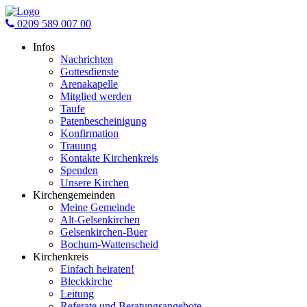
0209 589 007 00
Infos
Nachrichten
Gottesdienste
Arenakapelle
Mitglied werden
Taufe
Patenbescheinigung
Konfirmation
Trauung
Kontakte Kirchenkreis
Spenden
Unsere Kirchen
Kirchengemeinden
Meine Gemeinde
Alt-Gelsenkirchen
Gelsenkirchen-Buer
Bochum-Wattenscheid
Kirchenkreis
Einfach heiraten!
Bleckkirche
Leitung
Referate und Beratungsangebote