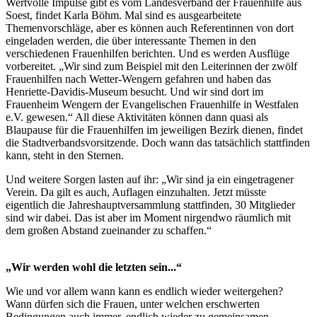
Wertvolle Impulse gibt es vom Landesverband der Frauenhilfe aus
Soest, findet Karla Böhm. Mal sind es ausgearbeitete
Themenvorschläge, aber es können auch Referentinnen von dort
eingeladen werden, die über interessante Themen in den
verschiedenen Frauenhilfen berichten. Und es werden Ausflüge
vorbereitet. „Wir sind zum Beispiel mit den Leiterinnen der zwölf
Frauenhilfen nach Wetter-Wengern gefahren und haben das
Henriette-Davidis-Museum besucht. Und wir sind dort im
Frauenheim Wengern der Evangelischen Frauenhilfe in Westfalen
e.V. gewesen.“ All diese Aktivitäten können dann quasi als
Blaupause für die Frauenhilfen im jeweiligen Bezirk dienen, findet
die Stadtverbandsvorsitzende. Doch wann das tatsächlich stattfinden
kann, steht in den Sternen.
Und weitere Sorgen lasten auf ihr: „Wir sind ja ein eingetragener
Verein. Da gilt es auch, Auflagen einzuhalten. Jetzt müsste
eigentlich die Jahreshauptversammlung stattfinden, 30 Mitglieder
sind wir dabei. Das ist aber im Moment nirgendwo räumlich mit
dem großen Abstand zueinander zu schaffen.“
„Wir werden wohl die letzten sein...“
Wie und vor allem wann kann es endlich wieder weitergehen?
Wann dürfen sich die Frauen, unter welchen erschwerten
Bedingungen auch immer, endlich wieder zu gemeinsamen