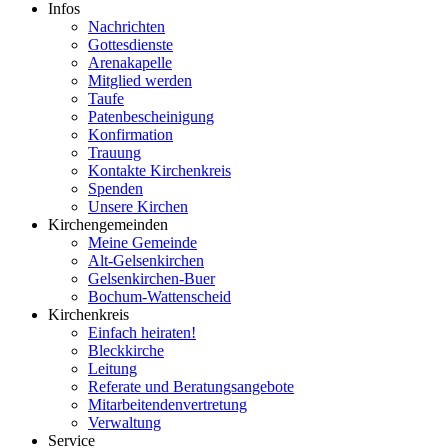
Infos
Nachrichten
Gottesdienste
Arenakapelle
Mitglied werden
Taufe
Patenbescheinigung
Konfirmation
Trauung
Kontakte Kirchenkreis
Spenden
Unsere Kirchen
Kirchengemeinden
Meine Gemeinde
Alt-Gelsenkirchen
Gelsenkirchen-Buer
Bochum-Wattenscheid
Kirchenkreis
Einfach heiraten!
Bleckkirche
Leitung
Referate und Beratungsangebote
Mitarbeitendenvertretung
Verwaltung
Service