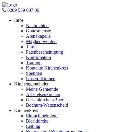
0209 589 007 00
Infos
Nachrichten
Gottesdienste
Arenakapelle
Mitglied werden
Taufe
Patenbescheinigung
Konfirmation
Trauung
Kontakte Kirchenkreis
Spenden
Unsere Kirchen
Kirchengemeinden
Meine Gemeinde
Alt-Gelsenkirchen
Gelsenkirchen-Buer
Bochum-Wattenscheid
Kirchenkreis
Einfach heiraten!
Bleckkirche
Leitung
Referate und Beratungsangebote