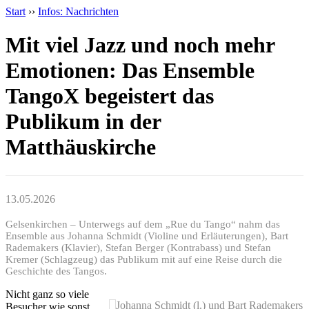
Start
››
Infos: Nachrichten
Mit viel Jazz und noch mehr
Emotionen: Das Ensemble
TangoX begeistert das
Publikum in der
Matthäuskirche
13.05.2026
Gelsenkirchen – Unterwegs auf dem „Rue du Tango“ nahm das
Ensemble aus Johanna Schmidt (Violine und Erläuterungen), Bart
Rademakers (Klavier), Stefan Berger (Kontrabass) und Stefan
Kremer (Schlagzeug) das Publikum mit auf eine Reise durch die
Geschichte des Tangos.
Nicht ganz so viele
Johanna Schmidt (l.) und Bart Rademakers
Besucher wie sonst