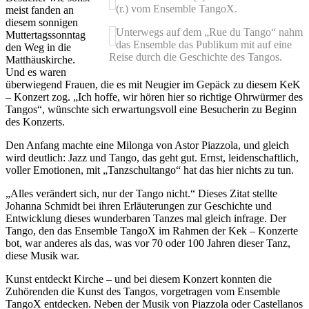
(r.) vom Ensemble TangoX.
meist fanden an
diesem sonnigen
Unterwegs auf dem „Rue du Tango“ nahm
Muttertagssonntag
das Ensemble das Publikum mit auf eine
den Weg in die
Reise durch die Geschichte des Tangos.
Matthäuskirche.
Und es waren
überwiegend Frauen, die es mit Neugier im Gepäck zu diesem KeK
– Konzert zog. „Ich hoffe, wir hören hier so richtige Ohrwürmer des
Tangos“, wünschte sich erwartungsvoll eine Besucherin zu Beginn
des Konzerts.
Den Anfang machte eine Milonga von Astor Piazzola, und gleich
wird deutlich: Jazz und Tango, das geht gut. Ernst, leidenschaftlich,
voller Emotionen, mit „Tanzschultango“ hat das hier nichts zu tun.
„Alles verändert sich, nur der Tango nicht.“ Dieses Zitat stellte
Johanna Schmidt bei ihren Erläuterungen zur Geschichte und
Entwicklung dieses wunderbaren Tanzes mal gleich infrage. Der
Tango, den das Ensemble TangoX im Rahmen der Kek – Konzerte
bot, war anderes als das, was vor 70 oder 100 Jahren dieser Tanz,
diese Musik war.
Kunst entdeckt Kirche – und bei diesem Konzert konnten die
Zuhörenden die Kunst des Tangos, vorgetragen vom Ensemble
TangoX entdecken. Neben der Musik von Piazzola oder Castellanos