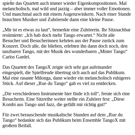
spielte das Quartett auch immer wieder Eigenkompositionen. Mal
melancholisch, mal wild und jazzig – aber immer voller Emotionen.
Und manchmal auch mit einem Augenzwinkern. Nach einer Stunde
brauchten Musiker und Zuhörende dann eine kleine Pause.
„Mir ist es etwas zu laut“, bemerkte eine Zuhörerin. Ihr Sitznachbar
resümierte: „Ich hab doch mehr Tango erwartet.“ Nicht alle
Besucher und Besucherinnen kehrten aus der Pause zurück zum
Konzert. Doch alle, die blieben, erlebten ihn dann doch noch, den
tanzbaren Tango, mit der Musik des wunderbaren „Mister Tango“
Carlos Gardel.
Das Quartett des TangoX zeigte sich sehr gut aufeinander
eingespielt, die Spielfreude übertrug sich auch auf das Publikum.
Mal eine rasante Milonga, dann wieder ein melancholisch ruhigeres
Stück. Auf dieser „Rue du Tango“ gab es viel zu entdecken.
„Die verschiedenen Instrumente hier finde ich toll“, freute sich eine
Besucherin. Eine Sitzreihe weiter stellte ein Zuhörer fest: „Diese
Kombi aus Tango und Jazz, die gefällt mir richtig gut!“
Für zwei berauschende musikalische Stunden auf dem „Rue du
Tango“ bedankte sich das Publikum beim Ensemble TangoX mit
großem Beifall.