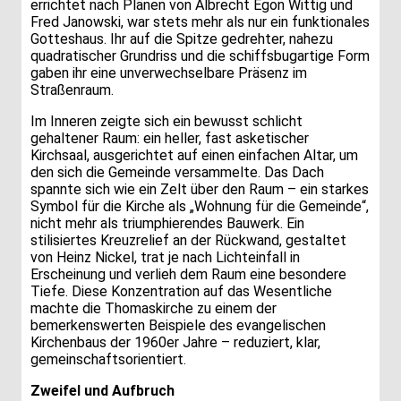
errichtet nach Plänen von Albrecht Egon Wittig und
Fred Janowski, war stets mehr als nur ein funktionales
Gotteshaus. Ihr auf die Spitze gedrehter, nahezu
quadratischer Grundriss und die schiffsbugartige Form
gaben ihr eine unverwechselbare Präsenz im
Straßenraum.
Im Inneren zeigte sich ein bewusst schlicht
gehaltener Raum: ein heller, fast asketischer
Kirchsaal, ausgerichtet auf einen einfachen Altar, um
den sich die Gemeinde versammelte. Das Dach
spannte sich wie ein Zelt über den Raum – ein starkes
Symbol für die Kirche als „Wohnung für die Gemeinde“,
nicht mehr als triumphierendes Bauwerk. Ein
stilisiertes Kreuzrelief an der Rückwand, gestaltet
von Heinz Nickel, trat je nach Lichteinfall in
Erscheinung und verlieh dem Raum eine besondere
Tiefe. Diese Konzentration auf das Wesentliche
machte die Thomaskirche zu einem der
bemerkenswerten Beispiele des evangelischen
Kirchenbaus der 1960er Jahre – reduziert, klar,
gemeinschaftsorientiert.
Zweifel und Aufbruch