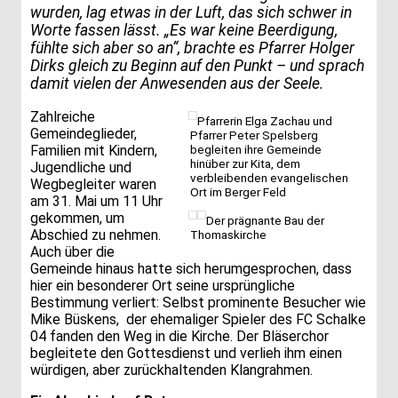
wurden, lag etwas in der Luft, das sich schwer in
Worte fassen lässt. „Es war keine Beerdigung,
fühlte sich aber so an“, brachte es Pfarrer Holger
Dirks gleich zu Beginn auf den Punkt – und sprach
damit vielen der Anwesenden aus der Seele.
Zahlreiche
Pfarrerin Elga Zachau und
Gemeindeglieder,
Pfarrer Peter Spelsberg
Familien mit Kindern,
begleiten ihre Gemeinde
hinüber zur Kita, dem
Jugendliche und
verbleibenden evangelischen
Wegbegleiter waren
Ort im Berger Feld
am 31. Mai um 11 Uhr
gekommen, um
Der prägnante Bau der
Abschied zu nehmen.
Thomaskirche
Auch über die
Gemeinde hinaus hatte sich herumgesprochen, dass
hier ein besonderer Ort seine ursprüngliche
Bestimmung verliert: Selbst prominente Besucher wie
Mike Büskens, der ehemaliger Spieler des FC Schalke
04 fanden den Weg in die Kirche. Der Bläserchor
begleitete den Gottesdienst und verlieh ihm einen
würdigen, aber zurückhaltenden Klangrahmen.