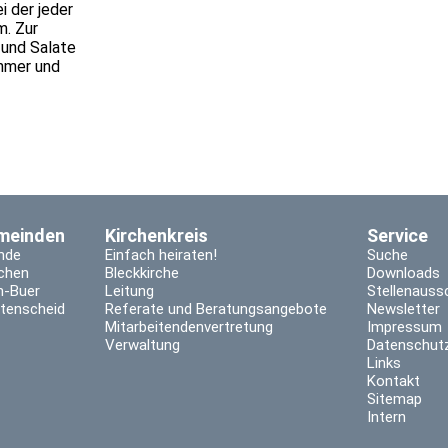
i der jeder
m. Zur
 und Salate
ehmer und
meinden
Kirchenkreis
Service
nde
Einfach heiraten!
Suche
rchen
Bleckkirche
Downloads
n-Buer
Leitung
Stellenauss
tenscheid
Referate und Beratungsangebote
Newsletter
Mitarbeitendenvertretung
Impressum
Verwaltung
Datenschutz
Links
Kontakt
Sitemap
Intern