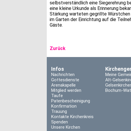
selbstverständlich eine Siegerehrung be
eine kleine Urkunde als Erinnerung beka
Stärkung warteten gegrillte Würstchen
im Garten der Einrichtung auf die Teiln
Gäste.
Zurück
Infos
Kirchenge
Nachrichten
Meine Gemei
Gottesdienste
Alt-Gelsenki
Arenakapelle
Gelsenkirche
Mitglied werden
Bochum-Wat
Taufe
Patenbescheinigung
Konfirmation
Trauung
Kontakte Kirchenkreis
Spenden
Unsere Kirchen