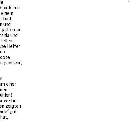
U
de
Spiele mit
t einem
h fünf
n und
galt es, an
htnis und
tellen.
che Helfer
hes
lobte
ngsleiterin,
ie
um einer
inen
ühlen)
bewerbe.
en zeigten,
ade“ gut
hat.