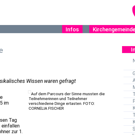
Infos
Kirchengemeind
e
I
N
G
A
sikalisches Wissen waren gefragt
M
Auf dem Parcours der Sinne mussten die
re
Teilnehmerinnen und Teilnehmer
P
5 im
verschiedene Dinge ertasten. FOTO:
K
CORNELIA FISCHER
T
esen Tag
K
 einfallen
hner zur 1.