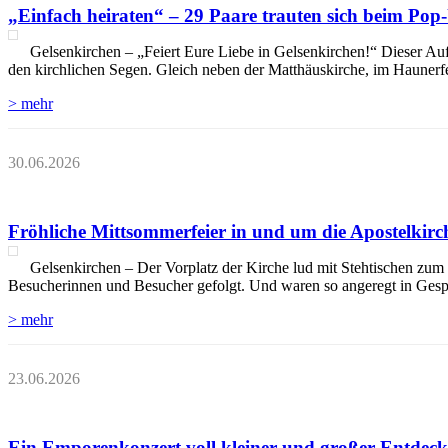
„Einfach heiraten“ – 29 Paare trauten sich beim Pop
Gelsenkirchen – „Feiert Eure Liebe in Gelsenkirchen!“ Dieser Auf
den kirchlichen Segen. Gleich neben der Matthäuskirche, im Haunerf
> mehr
30.06.2026
Fröhliche Mittsommerfeier in und um die Apostelkir
Gelsenkirchen – Der Vorplatz der Kirche lud mit Stehtischen z
Besucherinnen und Besucher gefolgt. Und waren so angeregt in Gesprä
> mehr
23.06.2026
Ein Emporenkonzert voll kleiner und großer Entdec