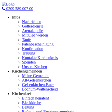
0209 589 007 00
Infos
Nachrichten
Gottesdienste
Arenakapelle
Mitglied werden
Taufe
Patenbescheinigung
Konfirmation
Trauung
Kontakte Kirchenkreis
Spenden
Unsere Kirchen
Kirchengemeinden
Meine Gemeinde
Alt-Gelsenkirchen
Gelsenkirchen-Buer
Bochum-Wattenscheid
Kirchenkreis
Einfach heiraten!
Bleckkirche
Leitung
Referate und Beratungsangebote