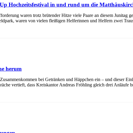
-Up Hochzeitsfestival in und rund um die Matthäuskirc
forderung waren trotz brütender Hitze viele Paare an diesem Junitag g
eldpark, waren von vielen fleißigen Helferinnen und Helfern zwei Tra
che herum
um Zusammenkommen bei Getränken und Häppchen ein – und dieser Ein
che vertieft, dass Kreiskantor Andreas Fröhling gleich drei Anläufe b
kungen