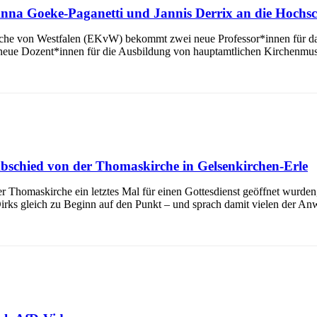
 Anna Goeke-Paganetti und Jannis Derrix an die Hochs
rche von Westfalen (EKvW) bekommt zwei neue Professor*innen für das
eue Dozent*innen für die Ausbildung von hauptamtlichen Kirchenmusi
 Abschied von der Thomaskirche in Gelsenkirchen-Erle
Thomaskirche ein letztes Mal für einen Gottesdienst geöffnet wurden, l
 Dirks gleich zu Beginn auf den Punkt – und sprach damit vielen der An