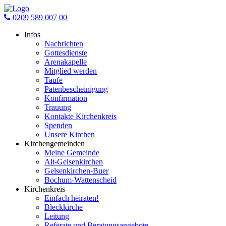
0209 589 007 00
Infos
Nachrichten
Gottesdienste
Arenakapelle
Mitglied werden
Taufe
Patenbescheinigung
Konfirmation
Trauung
Kontakte Kirchenkreis
Spenden
Unsere Kirchen
Kirchengemeinden
Meine Gemeinde
Alt-Gelsenkirchen
Gelsenkirchen-Buer
Bochum-Wattenscheid
Kirchenkreis
Einfach heiraten!
Bleckkirche
Leitung
Referate und Beratungsangebote