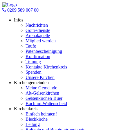
0209 589 007 00
Infos
Nachrichten
Gottesdienste
Arenakapelle
Mitglied werden
Taufe
Patenbescheinigung
Konfirmation
Trauung
Kontakte Kirchenkreis
Spenden
Unsere Kirchen
Kirchengemeinden
Meine Gemeinde
Alt-Gelsenkirchen
Gelsenkirchen-Buer
Bochum-Wattenscheid
Kirchenkreis
Einfach heiraten!
Bleckkirche
Leitung
Referate und Beratungsangebote