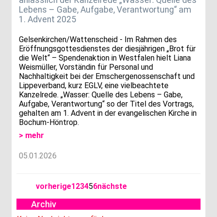
Lebens – Gabe, Aufgabe, Verantwortung“ am
1. Advent 2025
Gelsenkirchen/Wattenscheid - Im Rahmen des
Eröffnungsgottesdienstes der diesjährigen „Brot für
die Welt“ – Spendenaktion in Westfalen hielt Liana
Weismüller, Vorständin für Personal und
Nachhaltigkeit bei der Emschergenossenschaft und
Lippeverband, kurz EGLV, eine vielbeachtete
Kanzelrede. „Wasser: Quelle des Lebens – Gabe,
Aufgabe, Verantwortung“ so der Titel des Vortrags,
gehalten am 1. Advent in der evangelischen Kirche in
Bochum-Höntrop.
> mehr
05.01.2026
vorherige
1
2
3
4
5
6
nächste
Archiv