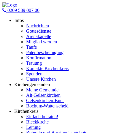
0209 589 007 00
Infos
Nachrichten
Gottesdienste
Arenakapelle
Mitglied werden
Taufe
Patenbescheinigung
Konfirmation
Trauung
Kontakte Kirchenkreis
Spenden
Unsere Kirchen
Kirchengemeinden
Meine Gemeinde
Alt-Gelsenkirchen
Gelsenkirchen-Buer
Bochum-Wattenscheid
Kirchenkreis
Einfach heiraten!
Bleckkirche
Leitung
Referate und Beratungsangebote