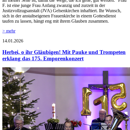
an meiner Seite ist, damit die Wege, die ich gehe, gut werden.“ Frau
F. ist eine junge Frau Anfang zwanzig und zurzeit in der
Justizvollzugsanstalt (JVA) Gelsenkirchen inhaftiert. Ihr Wunsch,
sich in der anstaltseigenen Frauenkirche in einem Gottesdienst
taufen zu lassen, hängt eng mit ihrem Glauben zusammen.
> mehr
14.01.2026
Herbei, o ihr Gläubigen! Mit Pauke und Trompeten
erklang das 175. Emporenkonzert