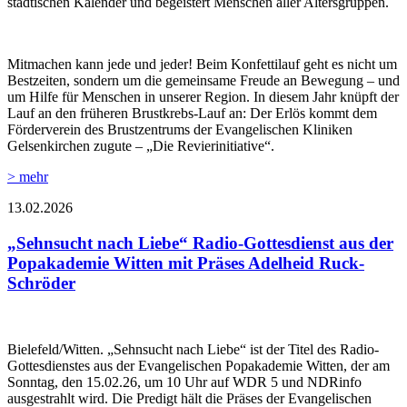
städtischen Kalender und begeistert Menschen aller Altersgruppen.
Mitmachen kann jede und jeder! Beim Konfettilauf geht es nicht um
Bestzeiten, sondern um die gemeinsame Freude an Bewegung – und
um Hilfe für Menschen in unserer Region. In diesem Jahr knüpft der
Lauf an den früheren Brustkrebs-Lauf an: Der Erlös kommt dem
Förderverein des Brustzentrums der Evangelischen Kliniken
Gelsenkirchen zugute – „Die Revierinitiative“.
> mehr
13.02.2026
„Sehnsucht nach Liebe“ Radio-Gottesdienst aus der
Popakademie Witten mit Präses Adelheid Ruck-
Schröder
Bielefeld/Witten. „Sehnsucht nach Liebe“ ist der Titel des Radio-
Gottesdienstes aus der Evangelischen Popakademie Witten, der am
Sonntag, den 15.02.26, um 10 Uhr auf WDR 5 und NDRinfo
ausgestrahlt wird. Die Predigt hält die Präses der Evangelischen