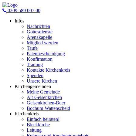
0209 589 007 00
Infos
Nachrichten
Gottesdienste
Arenakapelle
Mitglied werden
Taufe
Patenbescheinigung
Konfirmation
Trauung
Kontakte Kirchenkreis
Spenden
Unsere Kirchen
Kirchengemeinden
Meine Gemeinde
Alt-Gelsenkirchen
Gelsenkirchen-Buer
Bochum-Wattenscheid
Kirchenkreis
Einfach heiraten!
Bleckkirche
Leitung
Referate und Beratungsangebote