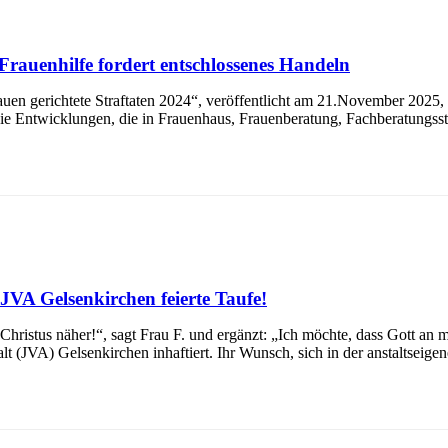
Frauenhilfe fordert entschlossenes Handeln
en gerichtete Straftaten 2024“, veröffentlicht am 21.November 2025, z
 die Entwicklungen, die in Frauenhaus, Frauenberatung, Fachberatung
 JVA Gelsenkirchen feierte Taufe!
ristus näher!“, sagt Frau F. und ergänzt: „Ich möchte, dass Gott an mei
lt (JVA) Gelsenkirchen inhaftiert. Ihr Wunsch, sich in der anstaltseige