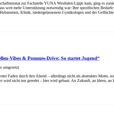
chaftsmonat zur Fachstelle YUNA Westfalen-Lippe kam, ging es zunäch
 dass weit mehr Unterstützung notwendig war: Ihre spezifischen Beda
 Hebammen, Klinik, niedergelassenem Gynäkologen und der Geflüchtet
llen-Vibes & Pommes-Drive: So startet Jugend“
le umgesetzt
oter Faden durch den Abend – allerdings nicht als abstraktes Motto, son
er wird nicht nur geredet – hier wird gebaut. An Zukunft, an Ideen, an 