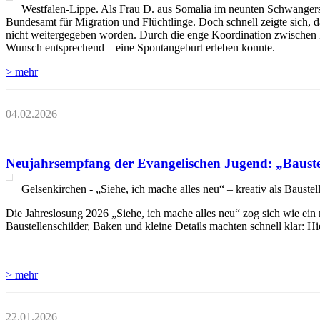
Westfalen-Lippe. Als Frau D. aus Somalia im neunten Schwangers
Bundesamt für Migration und Flüchtlinge. Doch schnell zeigte sich,
nicht weitergegeben worden. Durch die enge Koordination zwischen
Wunsch entsprechend – eine Spontangeburt erleben konnte.
> mehr
04.02.2026
Neujahrsempfang der Evangelischen Jugend: „Bauste
Gelsenkirchen - „Siehe, ich mache alles neu“ – kreativ als Baustel
Die Jahreslosung 2026 „Siehe, ich mache alles neu“ zog sich wie ein r
Baustellenschilder, Baken und kleine Details machten schnell klar: Hi
> mehr
22.01.2026