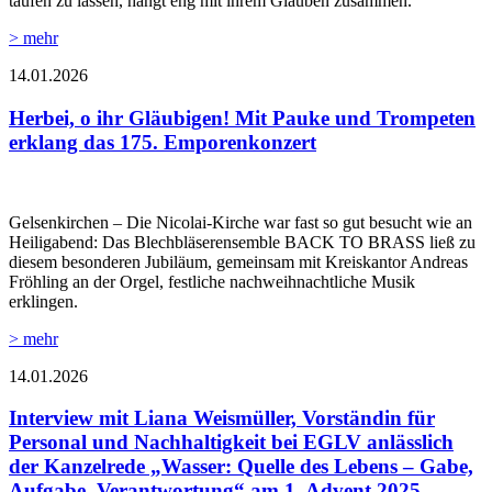
taufen zu lassen, hängt eng mit ihrem Glauben zusammen.
> mehr
14.01.2026
Herbei, o ihr Gläubigen! Mit Pauke und Trompeten
erklang das 175. Emporenkonzert
Gelsenkirchen – Die Nicolai-Kirche war fast so gut besucht wie an
Heiligabend: Das Blechbläserensemble BACK TO BRASS ließ zu
diesem besonderen Jubiläum, gemeinsam mit Kreiskantor Andreas
Fröhling an der Orgel, festliche nachweihnachtliche Musik
erklingen.
> mehr
14.01.2026
Interview mit Liana Weismüller, Vorständin für
Personal und Nachhaltigkeit bei EGLV anlässlich
der Kanzelrede „Wasser: Quelle des Lebens – Gabe,
Aufgabe, Verantwortung“ am 1. Advent 2025