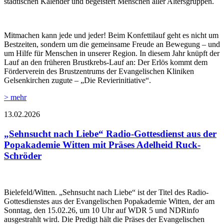
städtischen Kalender und begeistert Menschen aller Altersgruppen.
Mitmachen kann jede und jeder! Beim Konfettilauf geht es nicht um
Bestzeiten, sondern um die gemeinsame Freude an Bewegung – und
um Hilfe für Menschen in unserer Region. In diesem Jahr knüpft der
Lauf an den früheren Brustkrebs-Lauf an: Der Erlös kommt dem
Förderverein des Brustzentrums der Evangelischen Kliniken
Gelsenkirchen zugute – „Die Revierinitiative“.
> mehr
13.02.2026
„Sehnsucht nach Liebe“ Radio-Gottesdienst aus der
Popakademie Witten mit Präses Adelheid Ruck-
Schröder
Bielefeld/Witten. „Sehnsucht nach Liebe“ ist der Titel des Radio-
Gottesdienstes aus der Evangelischen Popakademie Witten, der am
Sonntag, den 15.02.26, um 10 Uhr auf WDR 5 und NDRinfo
ausgestrahlt wird. Die Predigt hält die Präses der Evangelischen