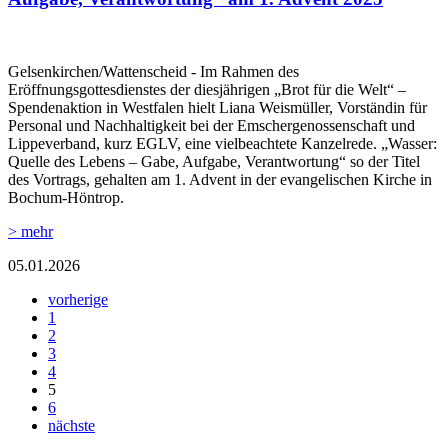
Gelsenkirchen/Wattenscheid - Im Rahmen des
Eröffnungsgottesdienstes der diesjährigen „Brot für die Welt“ –
Spendenaktion in Westfalen hielt Liana Weismüller, Vorständin für
Personal und Nachhaltigkeit bei der Emschergenossenschaft und
Lippeverband, kurz EGLV, eine vielbeachtete Kanzelrede. „Wasser:
Quelle des Lebens – Gabe, Aufgabe, Verantwortung“ so der Titel
des Vortrags, gehalten am 1. Advent in der evangelischen Kirche in
Bochum-Höntrop.
> mehr
05.01.2026
vorherige
1
2
3
4
5
6
nächste