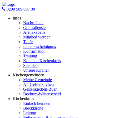
0209 589 007 00
Infos
Nachrichten
Gottesdienste
Arenakapelle
Mitglied werden
Taufe
Patenbescheinigung
Konfirmation
Trauung
Kontakte Kirchenkreis
Spenden
Unsere Kirchen
Kirchengemeinden
Meine Gemeinde
Alt-Gelsenkirchen
Gelsenkirchen-Buer
Bochum-Wattenscheid
Kirchenkreis
Einfach heiraten!
Bleckkirche
Leitung
Referate und Beratungsangebote