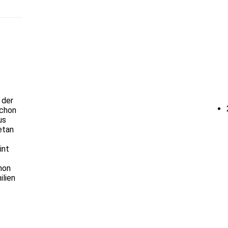
 der
Schon
us
etan
int
hon
ilien