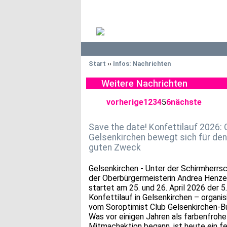
Start
››
Infos: Nachrichten
Weitere Nachrichten
vorherige
1
2
3
4
5
6
nächste
Save the date! Konfettilauf 2026:
Gelsenkirchen bewegt sich für den
guten Zweck
Gelsenkirchen - Unter der Schirmherrs
der Oberbürgermeisterin Andrea Henze
startet am 25. und 26. April 2026 der 5.
Konfettilauf in Gelsenkirchen – organis
vom Soroptimist Club Gelsenkirchen‑Bu
Was vor einigen Jahren als farbenfrohe
Mitmachaktion begann, ist heute ein f