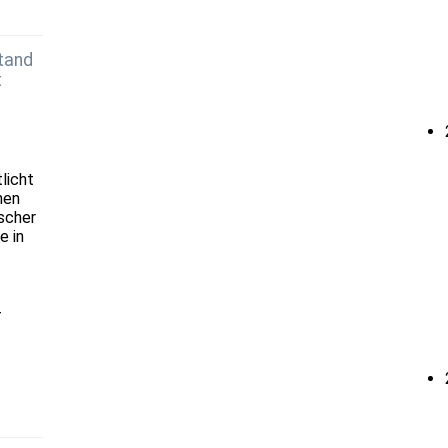
tand
t
licht
nen
scher
e in
-