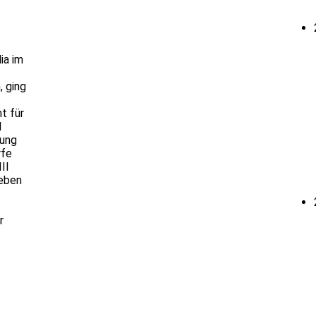
ia im
 ging
t für
l
zung
rfe
II
geben
r