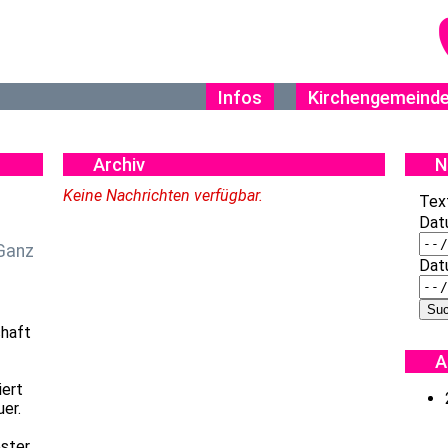
Infos
Kirchengemeind
Archiv
N
Keine Nachrichten verfügbar.
Tex
Dat
 Ganz
Dat
chaft
A
iert
er.
ester