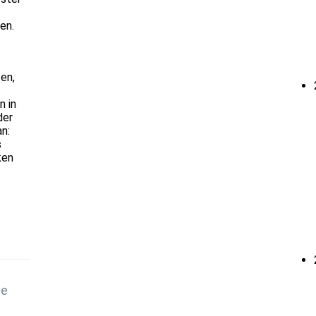
en.
en,
n in
der
n:
s
ken
ie