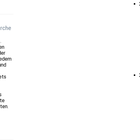
irche
.
en
der
 jedem
und
tets
s
lte
ten.