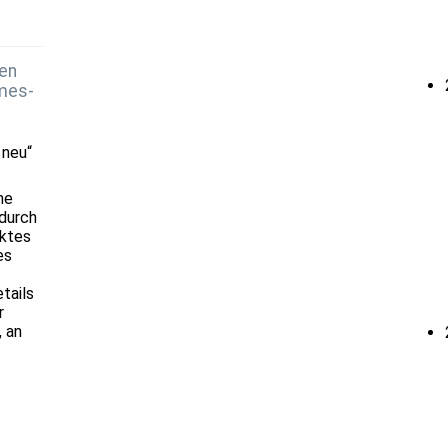
en
mes-
 neu“
he
 durch
aktes
es
tails
r
, an