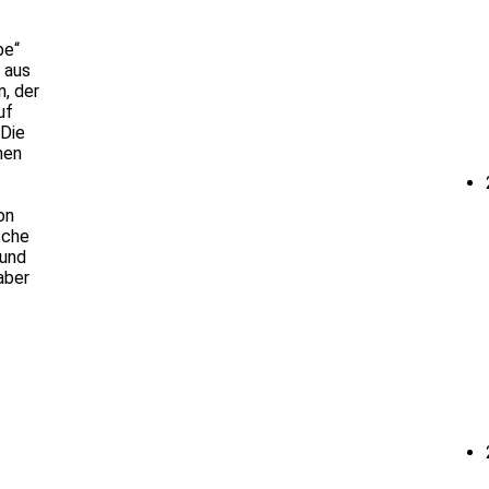
be“
 aus
, der
uf
 Die
hen
on
sche
 und
aber