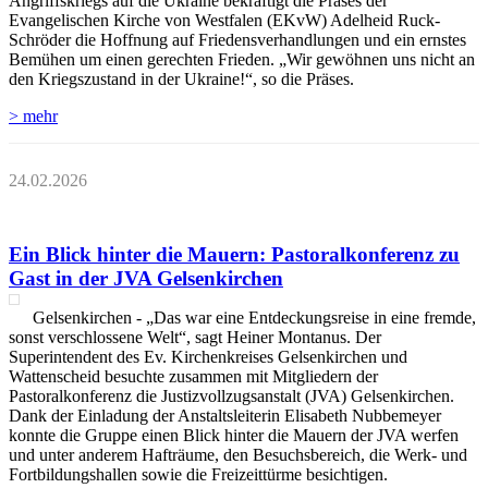
Angriffskriegs auf die Ukraine bekräftigt die Präses der
Evangelischen Kirche von Westfalen (EKvW) Adelheid Ruck-
Schröder die Hoffnung auf Friedensverhandlungen und ein ernstes
Bemühen um einen gerechten Frieden. „Wir gewöhnen uns nicht an
den Kriegszustand in der Ukraine!“, so die Präses.
> mehr
24.02.2026
Ein Blick hinter die Mauern: Pastoralkonferenz zu
Gast in der JVA Gelsenkirchen
Gelsenkirchen - „Das war eine Entdeckungsreise in eine fremde,
sonst verschlossene Welt“, sagt Heiner Montanus. Der
Superintendent des Ev. Kirchenkreises Gelsenkirchen und
Wattenscheid besuchte zusammen mit Mitgliedern der
Pastoralkonferenz die Justizvollzugsanstalt (JVA) Gelsenkirchen.
Dank der Einladung der Anstaltsleiterin Elisabeth Nubbemeyer
konnte die Gruppe einen Blick hinter die Mauern der JVA werfen
und unter anderem Hafträume, den Besuchsbereich, die Werk- und
Fortbildungshallen sowie die Freizeittürme besichtigen.