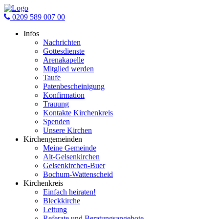
0209 589 007 00
Infos
Nachrichten
Gottesdienste
Arenakapelle
Mitglied werden
Taufe
Patenbescheinigung
Konfirmation
Trauung
Kontakte Kirchenkreis
Spenden
Unsere Kirchen
Kirchengemeinden
Meine Gemeinde
Alt-Gelsenkirchen
Gelsenkirchen-Buer
Bochum-Wattenscheid
Kirchenkreis
Einfach heiraten!
Bleckkirche
Leitung
Referate und Beratungsangebote