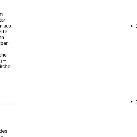
im
tar
n aus
elte
en
über
iche
g –
irche
r
 des
ne