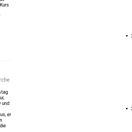
 Kurs
r
rche
stag
ur,
y und
us, er
n
die