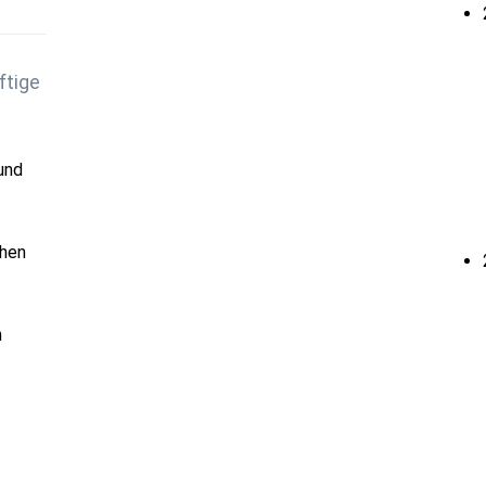
ftige
und
chen
h