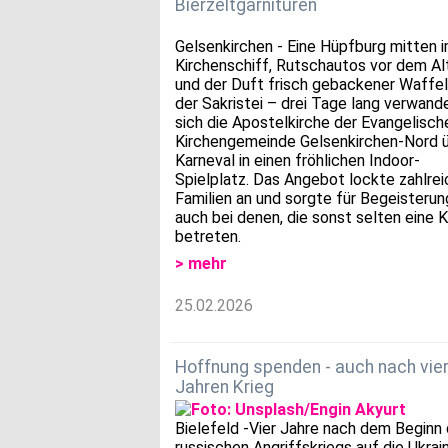
Bierzeltgarnituren
Gelsenkirchen - Eine Hüpfburg mitten 
Kirchenschiff, Rutschautos vor dem Al
und der Duft frisch gebackener Waffel
der Sakristei – drei Tage lang verwand
sich die Apostelkirche der Evangelisch
Kirchengemeinde Gelsenkirchen-Nord 
Karneval in einen fröhlichen Indoor-
Spielplatz. Das Angebot lockte zahlre
Familien an und sorgte für Begeisterun
auch bei denen, die sonst selten eine K
betreten.
> mehr
25.02.2026
Hoffnung spenden - auch nach vie
Jahren Krieg
Bielefeld -Vier Jahre nach dem Beginn
russischen Angriffskriegs auf die Ukrai