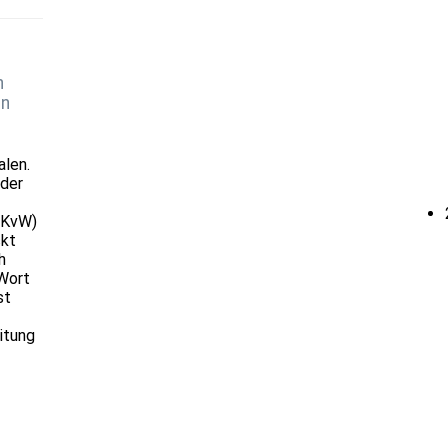
n
in
alen.
 der
EKvW)
ckt
h
Wort
st
itung
1