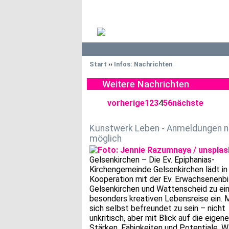
Start
››
Infos: Nachrichten
Weitere Nachrichten
vorherige
1
2
3
4
5
6
nächste
Kunstwerk Leben - Anmeldungen 
möglich
Gelsenkirchen – Die Ev. Epiphanias-
Kirchengemeinde Gelsenkirchen lädt in
Kooperation mit der Ev. Erwachsenenb
Gelsenkirchen und Wattenscheid zu ei
besonders kreativen Lebensreise ein. 
sich selbst befreundet zu sein – nicht
unkritisch, aber mit Blick auf die eigen
Stärken, Fähigkeiten und Potentiale. 