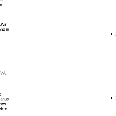
en
„Wir
nd in
JVA
t
tanus.
ises
chte