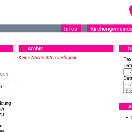
Infos
Kirchengemeind
Archiv
N
Keine Nachrichten verfügbar.
Tex
Dat
noch
Dat
ildung
A
ner
Mit
en
Was