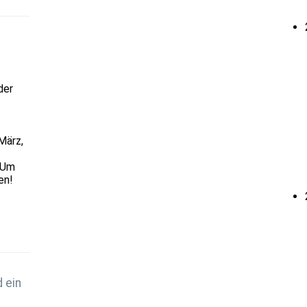
der
März,
 Um
en!
 ein