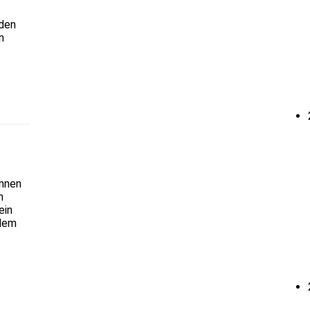
nden
n
innen
n
ein
 dem