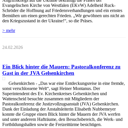
Angriffskriegs auf die Ukraine bekräftigt die Präses der
Evangelischen Kirche von Westfalen (EKvW) Adelheid Ruck-
Schröder die Hoffnung auf Friedensverhandlungen und ein ernstes
Bemühen um einen gerechten Frieden. „Wir gewöhnen uns nicht an
den Kriegszustand in der Ukraine!“, so die Präses.
> mehr
24.02.2026
Ein Blick hinter die Mauern: Pastoralkonferenz zu
Gast in der JVA Gelsenkirchen
Gelsenkirchen - „Das war eine Entdeckungsreise in eine fremde,
sonst verschlossene Welt“, sagt Heiner Montanus. Der
Superintendent des Ev. Kirchenkreises Gelsenkirchen und
Wattenscheid besuchte zusammen mit Mitgliedern der
Pastoralkonferenz die Justizvollzugsanstalt (JVA) Gelsenkirchen.
Dank der Einladung der Anstaltsleiterin Elisabeth Nubbemeyer
konnte die Gruppe einen Blick hinter die Mauern der JVA werfen
und unter anderem Hafträume, den Besuchsbereich, die Werk- und
Fortbildungshallen sowie die Freizeittürme besichtigen.