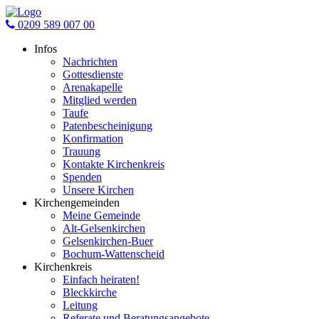
0209 589 007 00
Infos
Nachrichten
Gottesdienste
Arenakapelle
Mitglied werden
Taufe
Patenbescheinigung
Konfirmation
Trauung
Kontakte Kirchenkreis
Spenden
Unsere Kirchen
Kirchengemeinden
Meine Gemeinde
Alt-Gelsenkirchen
Gelsenkirchen-Buer
Bochum-Wattenscheid
Kirchenkreis
Einfach heiraten!
Bleckkirche
Leitung
Referate und Beratungsangebote