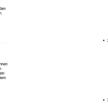
nden
n
innen
n
ein
 dem