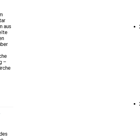
im
tar
n aus
elte
en
über
iche
g –
irche
r
 des
ne