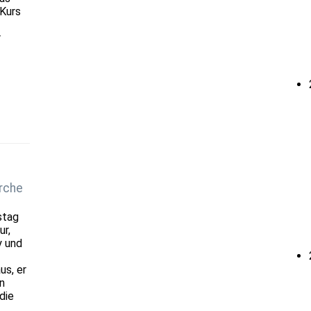
 Kurs
r
rche
stag
ur,
y und
us, er
n
die