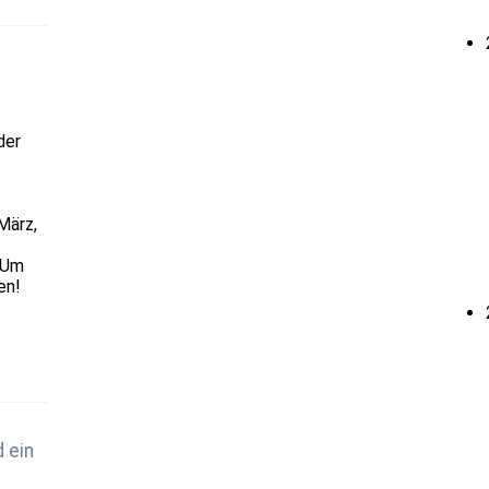
der
März,
 Um
en!
 ein