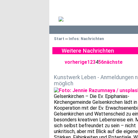
Start
››
Infos: Nachrichten
Weitere Nachrichten
vorherige
1
2
3
4
5
6
nächste
Kunstwerk Leben - Anmeldungen 
möglich
Gelsenkirchen – Die Ev. Epiphanias-
Kirchengemeinde Gelsenkirchen lädt in
Kooperation mit der Ev. Erwachsenenb
Gelsenkirchen und Wattenscheid zu ei
besonders kreativen Lebensreise ein. 
sich selbst befreundet zu sein – nicht
unkritisch, aber mit Blick auf die eigen
Stärken, Fähigkeiten und Potentiale. 