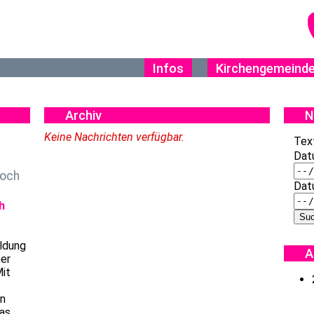
Infos
Kirchengemeind
Archiv
N
Keine Nachrichten verfügbar.
Tex
Dat
noch
Dat
ildung
A
ner
Mit
en
Was