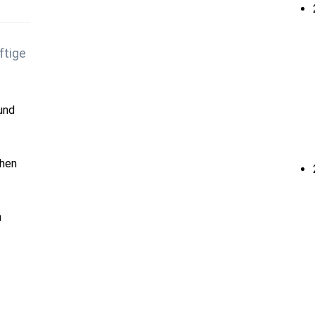
ftige
und
chen
h