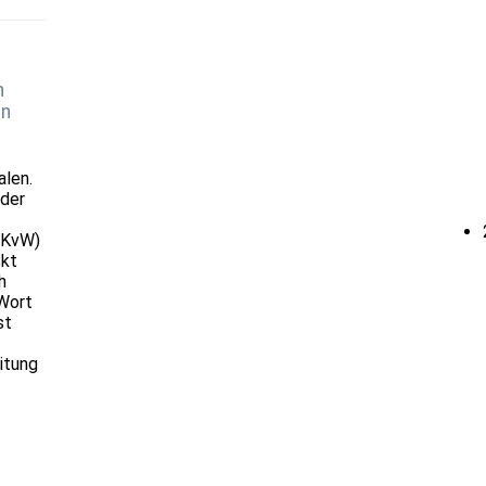
n
in
alen.
 der
EKvW)
ckt
h
Wort
st
itung
1