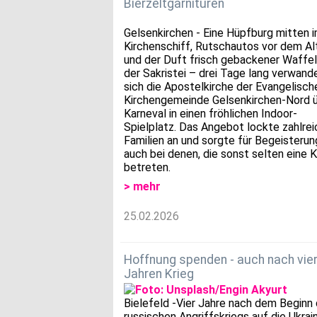
Bierzeltgarnituren
Gelsenkirchen - Eine Hüpfburg mitten 
Kirchenschiff, Rutschautos vor dem Al
und der Duft frisch gebackener Waffel
der Sakristei – drei Tage lang verwand
sich die Apostelkirche der Evangelisch
Kirchengemeinde Gelsenkirchen-Nord 
Karneval in einen fröhlichen Indoor-
Spielplatz. Das Angebot lockte zahlre
Familien an und sorgte für Begeisterun
auch bei denen, die sonst selten eine K
betreten.
> mehr
25.02.2026
Hoffnung spenden - auch nach vie
Jahren Krieg
Bielefeld -Vier Jahre nach dem Beginn
russischen Angriffskriegs auf die Ukrai