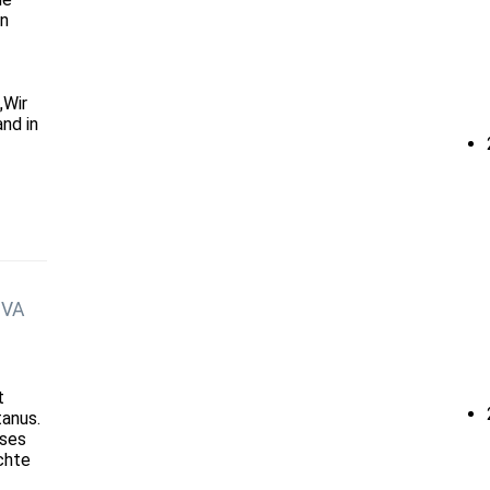
en
„Wir
nd in
JVA
t
tanus.
ises
chte