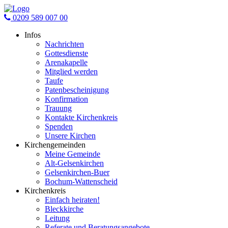
0209 589 007 00
Infos
Nachrichten
Gottesdienste
Arenakapelle
Mitglied werden
Taufe
Patenbescheinigung
Konfirmation
Trauung
Kontakte Kirchenkreis
Spenden
Unsere Kirchen
Kirchengemeinden
Meine Gemeinde
Alt-Gelsenkirchen
Gelsenkirchen-Buer
Bochum-Wattenscheid
Kirchenkreis
Einfach heiraten!
Bleckkirche
Leitung
Referate und Beratungsangebote