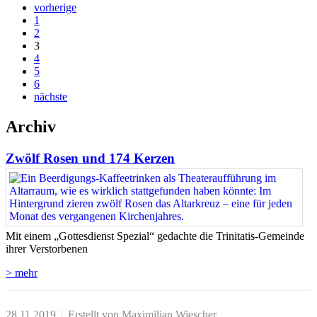
vorherige
1
2
3
4
5
6
nächste
Archiv
Zwölf Rosen und 174 Kerzen
Mit einem „Gottesdienst Spezial“ gedachte die Trinitatis-Gemeinde
ihrer Verstorbenen
> mehr
28.11.2019
Erstellt von Maximilian Wiescher