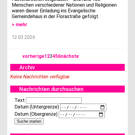
Menschen verschiedener Nationen und Religionen
waren dieser Einladung ins Evangelische
Gemeindehaus in der Florastraße gefolgt.
> mehr
12.03.2026
vorherige
1
2
3
4
5
6
nächste
Archiv
Keine Nachrichten verfügbar.
Nachrichten durchsuchen
Text
Datum (Untergrenze)
Datum (Obergrenze)