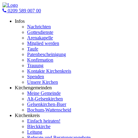
0209 589 007 00
Infos
Nachrichten
Gottesdienste
Arenakapelle
Mitglied werden
Taufe
Patenbescheinigung
Konfirmation
Trauung
Kontakte Kirchenkreis
Spenden
Unsere Kirchen
Kirchengemeinden
Meine Gemeinde
Alt-Gelsenkirchen
Gelsenkirchen-Buer
Bochum-Wattenscheid
Kirchenkreis
Einfach heiraten!
Bleckkirche
Leitung
Referate und Beratungsangebote