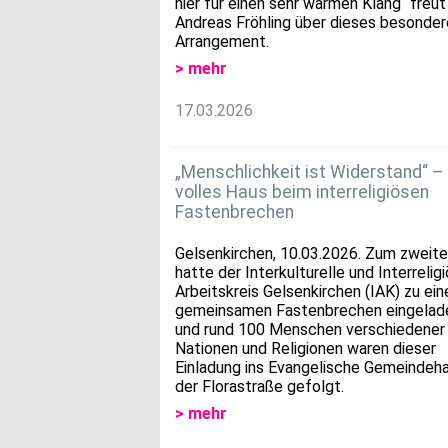
hier für einen sehr warmen Klang“ freut
Andreas Fröhling über dieses besonder
Arrangement.
> mehr
17.03.2026
„Menschlichkeit ist Widerstand“ –
volles Haus beim interreligiösen
Fastenbrechen
Gelsenkirchen, 10.03.2026. Zum zweit
hatte der Interkulturelle und Interrelig
Arbeitskreis Gelsenkirchen (IAK) zu ei
gemeinsamen Fastenbrechen eingelad
und rund 100 Menschen verschiedener
Nationen und Religionen waren dieser
Einladung ins Evangelische Gemeindeha
der Florastraße gefolgt.
> mehr