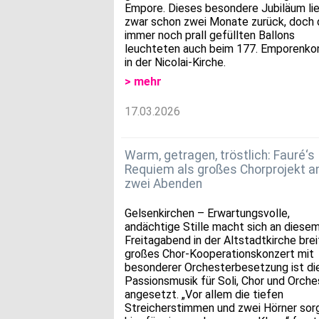
Empore. Dieses besondere Jubiläum li
zwar schon zwei Monate zurück, doch 
immer noch prall gefüllten Ballons
leuchteten auch beim 177. Emporenko
in der Nicolai-Kirche.
> mehr
17.03.2026
Warm, getragen, tröstlich: Fauré‘s
Requiem als großes Chorprojekt a
zwei Abenden
Gelsenkirchen – Erwartungsvolle,
andächtige Stille macht sich an diese
Freitagabend in der Altstadtkirche breit
großes Chor-Kooperationskonzert mit
besonderer Orchesterbesetzung ist di
Passionsmusik für Soli, Chor und Orche
angesetzt. „Vor allem die tiefen
Streicherstimmen und zwei Hörner sor