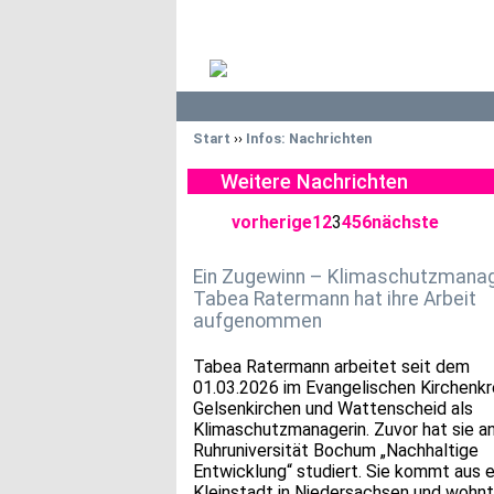
Start
››
Infos: Nachrichten
Weitere Nachrichten
vorherige
1
2
3
4
5
6
nächste
Ein Zugewinn – Klimaschutzmanag
Tabea Ratermann hat ihre Arbeit
aufgenommen
Tabea Ratermann arbeitet seit dem
01.03.2026 im Evangelischen Kirchenkr
Gelsenkirchen und Wattenscheid als
Klimaschutzmanagerin. Zuvor hat sie a
Ruhruniversität Bochum „Nachhaltige
Entwicklung“ studiert. Sie kommt aus e
Kleinstadt in Niedersachsen und wohnt