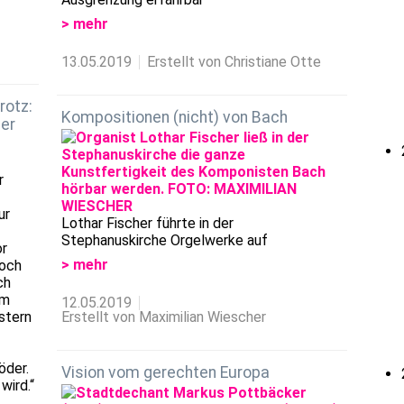
> mehr
13.05.2019
Erstellt von Christiane Otte
rotz:
Kompositionen (nicht) von Bach
er
r
ur
Lothar Fischer führte in der
Stephanuskirche Orgelwerke auf
or
> mehr
noch
ch
im
12.05.2019
stern
Erstellt von Maximilian Wiescher
öder.
Vision vom gerechten Europa
wird.“