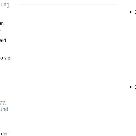
gung
en,
.
ald
o viel
77.
 und
 der