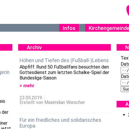
Infos
Kirchengemeind
Archiv
N
Tex
Höhen und Tiefen des (Fußball-)Lebens
Dat
Abpfiff: Rund 50 Fußballfans besuchten den
erin
Gottesdienst zum letzten Schalke-Spiel der
Dat
Bundesliga-Saison
> mehr
23.05.2019
eis
Erstellt von Maximilian Wiescher
A
n der
Für ein friedliches und solidarisches
iner
Europa
 jetzt