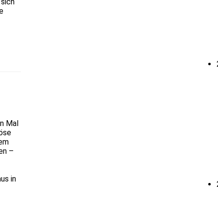
 sich
e
en Mal
iöse
nem
en –
us in