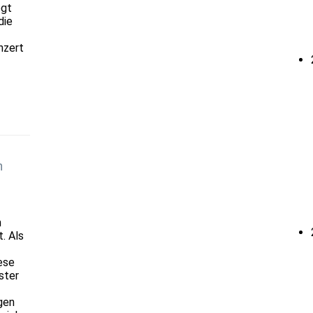
egt
die
nzert
n
m
. Als
ese
ster
gen