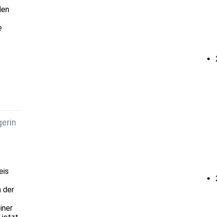
den
e
erin
eis
n der
iner