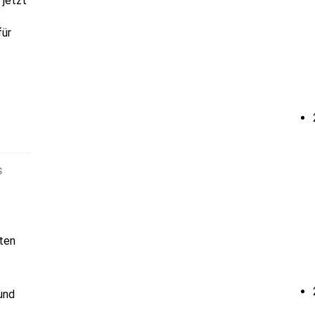
 jetzt
für
s
ten
und