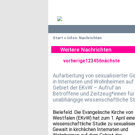
Start
››
Infos: Nachrichten
Weitere Nachrichten
vorherige
1
2
3
4
5
6
nächste
Aufarbeitung von sexualisierter G
in Internaten und Wohnheimen au
Gebiet der EKvW – Aufruf an
Betroffene und Zeitzeug*innen für
unabhängige wissenschaftliche St
Bielefeld. Die Evangelische Kirche von
Westfalen (EKvW) hat zum 1. April eine
wissenschaftliche Studie zu sexualisie
Gewalt in kirchlichen Internaten und