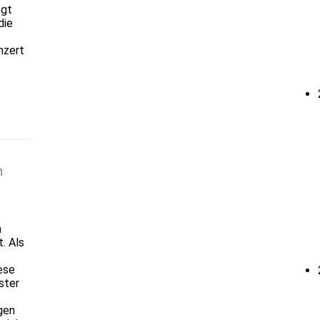
egt
die
nzert
n
m
. Als
ese
ster
gen