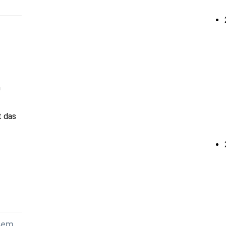
n
t das
oßem