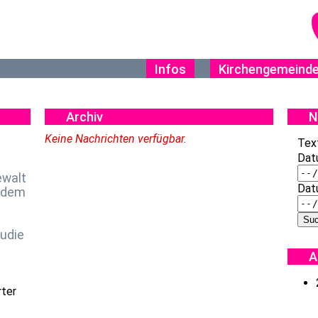
Infos
Kirchengemeind
Archiv
N
Keine Nachrichten verfügbar.
Tex
Dat
ewalt
Dat
f dem
udie
A
rter