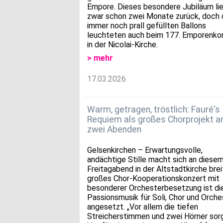
Empore. Dieses besondere Jubiläum li
zwar schon zwei Monate zurück, doch 
immer noch prall gefüllten Ballons
leuchteten auch beim 177. Emporenko
in der Nicolai-Kirche.
> mehr
17.03.2026
Warm, getragen, tröstlich: Fauré‘s
Requiem als großes Chorprojekt a
zwei Abenden
Gelsenkirchen – Erwartungsvolle,
andächtige Stille macht sich an diese
Freitagabend in der Altstadtkirche breit
großes Chor-Kooperationskonzert mit
besonderer Orchesterbesetzung ist di
Passionsmusik für Soli, Chor und Orche
angesetzt. „Vor allem die tiefen
Streicherstimmen und zwei Hörner sor