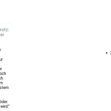
rotz:
er
r
ur
or
noch
ch
im
stern
öder.
wird.“