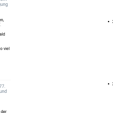
gung
en,
.
ald
o viel
77.
 und
 der