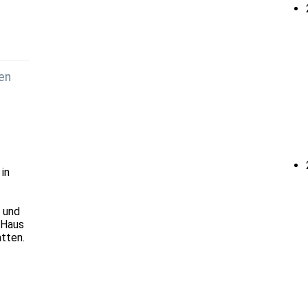
en
in
 und
 Haus
atten.