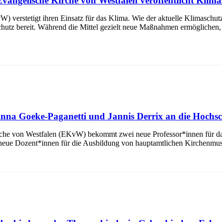
Evangelische Kirche von Westfalen veröffentlicht Klima
verstetigt ihren Einsatz für das Klima. Wie der aktuelle Klimaschutzbe
chutz bereit. Während die Mittel gezielt neue Maßnahmen ermöglichen,
 Anna Goeke-Paganetti und Jannis Derrix an die Hochs
rche von Westfalen (EKvW) bekommt zwei neue Professor*innen für das
eue Dozent*innen für die Ausbildung von hauptamtlichen Kirchenmusi