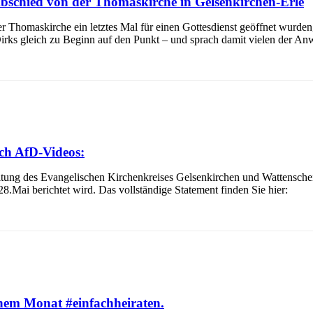
 Abschied von der Thomaskirche in Gelsenkirchen-Erle
Thomaskirche ein letztes Mal für einen Gottesdienst geöffnet wurden, l
 Dirks gleich zu Beginn auf den Punkt – und sprach damit vielen der An
ch AfD-Videos:
itung des Evangelischen Kirchenkreises Gelsenkirchen und Wattenscheid
8.Mai berichtet wird. Das vollständige Statement finden Sie hier:
inem Monat #einfachheiraten.