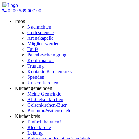
0209 589 007 00
Infos
Nachrichten
Gottesdienste
Arenakapelle
Mitglied werden
Taufe
Patenbescheinigung
Konfirmation
Trauung
Kontakte Kirchenkreis
Spenden
Unsere Kirchen
Kirchengemeinden
Meine Gemeinde
Alt-Gelsenkirchen
Gelsenkirchen-Buer
Bochum-Wattenscheid
Kirchenkreis
Einfach heiraten!
Bleckkirche
Leitung
Referate und Beratungsangebote