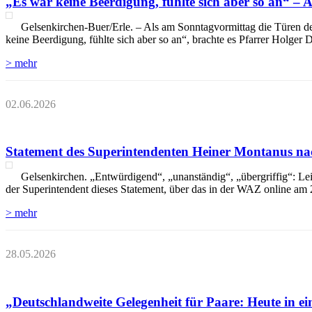
„Es war keine Beerdigung, fühlte sich aber so an“ –
Gelsenkirchen-Buer/Erle. – Als am Sonntagvormittag die Türen der 
keine Beerdigung, fühlte sich aber so an“, brachte es Pfarrer Holger
> mehr
02.06.2026
Statement des Superintendenten Heiner Montanus na
Gelsenkirchen. „Entwürdigend“, „unanständig“, „übergriffig“: Le
der Superintendent dieses Statement, über das in der WAZ online am 2
> mehr
28.05.2026
„Deutschlandweite Gelegenheit für Paare: Heute in e