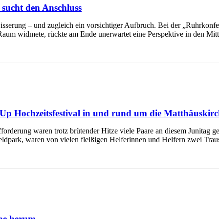
sucht den Anschluss
serung – und zugleich ein vorsichtiger Aufbruch. Bei der „Ruhrkonfer
 widmete, rückte am Ende unerwartet eine Perspektive in den Mittelpu
-Up Hochzeitsfestival in und rund um die Matthäuskirc
forderung waren trotz brütender Hitze viele Paare an diesem Junitag g
eldpark, waren von vielen fleißigen Helferinnen und Helfern zwei Tra
che herum