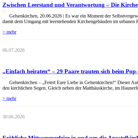
Zwischen Leerstand und Verantwortung – Die Kirche 
Gelsenkirchen, 20.06.2026 | Es war ein Moment der Selbstvergewis
damit dem Umgang mit leerstehenden Kirchengebäuden im urbanen Raum
> mehr
06.07.2026
„Einfach heiraten“ – 29 Paare trauten sich beim Pop
Gelsenkirchen – „Feiert Eure Liebe in Gelsenkirchen!“ Dieser Auf
den kirchlichen Segen. Gleich neben der Matthäuskirche, im Haunerf
> mehr
30.06.2026
Fröhliche Mittsommerfeier in und um die Apostelkir