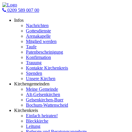
0209 589 007 00
Infos
Nachrichten
Gottesdienste
Arenakapelle
Mitglied werden
Taufe
Patenbescheinigung
Konfirmation
Trauung
Kontakte Kirchenkreis
Spenden
Unsere Kirchen
Kirchengemeinden
Meine Gemeinde
Alt-Gelsenkirchen
Gelsenkirchen-Buer
Bochum-Wattenscheid
Kirchenkreis
Einfach heiraten!
Bleckkirche
Leitung
Referate und Beratungsangebote