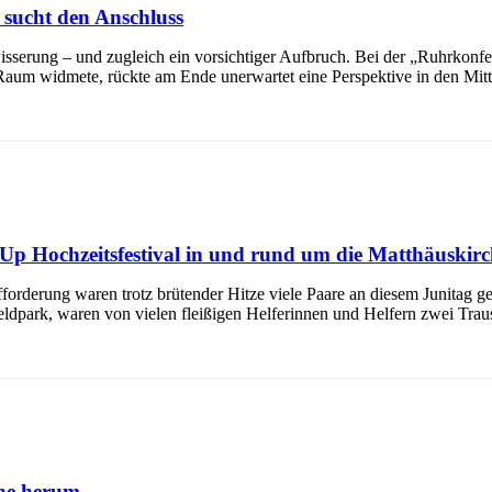
sucht den Anschluss
serung – und zugleich ein vorsichtiger Aufbruch. Bei der „Ruhrkonfer
 widmete, rückte am Ende unerwartet eine Perspektive in den Mittelpu
-Up Hochzeitsfestival in und rund um die Matthäuskirc
forderung waren trotz brütender Hitze viele Paare an diesem Junitag g
eldpark, waren von vielen fleißigen Helferinnen und Helfern zwei Tra
che herum