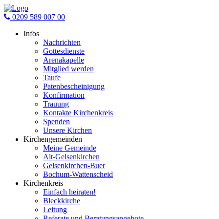
0209 589 007 00
Infos
Nachrichten
Gottesdienste
Arenakapelle
Mitglied werden
Taufe
Patenbescheinigung
Konfirmation
Trauung
Kontakte Kirchenkreis
Spenden
Unsere Kirchen
Kirchengemeinden
Meine Gemeinde
Alt-Gelsenkirchen
Gelsenkirchen-Buer
Bochum-Wattenscheid
Kirchenkreis
Einfach heiraten!
Bleckkirche
Leitung
Referate und Beratungsangebote