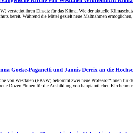
Evangelische Kirche von Westfalen veröffentlicht Klima
verstetigt ihren Einsatz für das Klima. Wie der aktuelle Klimaschutzbe
chutz bereit. Während die Mittel gezielt neue Maßnahmen ermöglichen,
 Anna Goeke-Paganetti und Jannis Derrix an die Hochs
rche von Westfalen (EKvW) bekommt zwei neue Professor*innen für das
eue Dozent*innen für die Ausbildung von hauptamtlichen Kirchenmusi