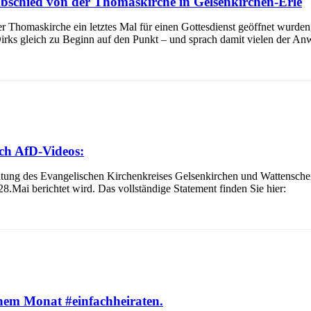
 Abschied von der Thomaskirche in Gelsenkirchen-Erle
Thomaskirche ein letztes Mal für einen Gottesdienst geöffnet wurden, l
 Dirks gleich zu Beginn auf den Punkt – und sprach damit vielen der An
ch AfD-Videos:
itung des Evangelischen Kirchenkreises Gelsenkirchen und Wattenscheid
8.Mai berichtet wird. Das vollständige Statement finden Sie hier:
inem Monat #einfachheiraten.