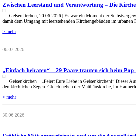
Zwischen Leerstand und Verantwortung – Die Kirche 
Gelsenkirchen, 20.06.2026 | Es war ein Moment der Selbstvergewis
damit dem Umgang mit leerstehenden Kirchengebäuden im urbanen Raum
> mehr
06.07.2026
„Einfach heiraten“ – 29 Paare trauten sich beim Pop
Gelsenkirchen – „Feiert Eure Liebe in Gelsenkirchen!“ Dieser Auf
den kirchlichen Segen. Gleich neben der Matthäuskirche, im Haunerf
> mehr
30.06.2026
Fröhliche Mittsommerfeier in und um die Apostelkir