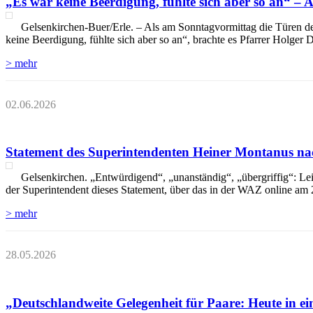
„Es war keine Beerdigung, fühlte sich aber so an“ –
Gelsenkirchen-Buer/Erle. – Als am Sonntagvormittag die Türen der 
keine Beerdigung, fühlte sich aber so an“, brachte es Pfarrer Holger
> mehr
02.06.2026
Statement des Superintendenten Heiner Montanus na
Gelsenkirchen. „Entwürdigend“, „unanständig“, „übergriffig“: Le
der Superintendent dieses Statement, über das in der WAZ online am 2
> mehr
28.05.2026
„Deutschlandweite Gelegenheit für Paare: Heute in e