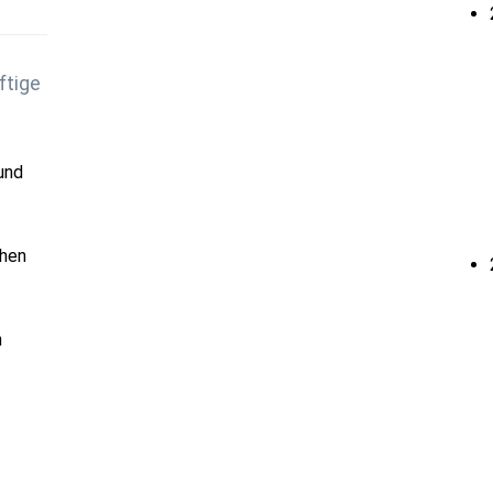
ftige
und
chen
h