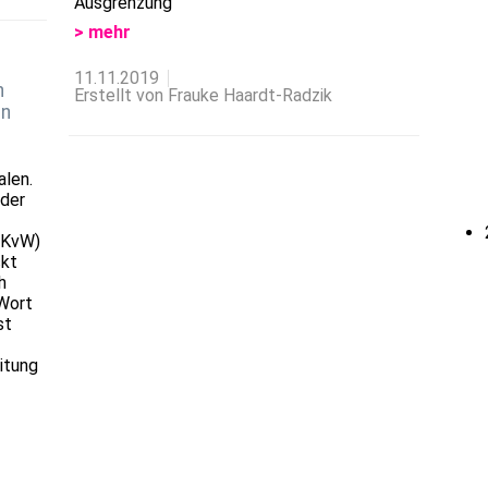
Ausgrenzung
> mehr
11.11.2019
n
Erstellt von Frauke Haardt-Radzik
in
alen.
 der
EKvW)
ckt
h
Wort
st
itung
1