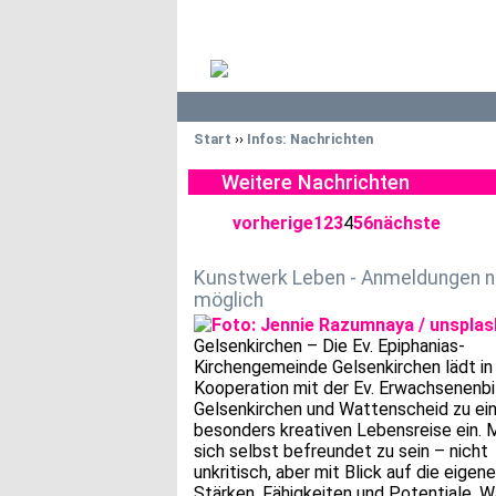
Start
››
Infos: Nachrichten
Weitere Nachrichten
vorherige
1
2
3
4
5
6
nächste
Kunstwerk Leben - Anmeldungen 
möglich
Gelsenkirchen – Die Ev. Epiphanias-
Kirchengemeinde Gelsenkirchen lädt in
Kooperation mit der Ev. Erwachsenenb
Gelsenkirchen und Wattenscheid zu ei
besonders kreativen Lebensreise ein. 
sich selbst befreundet zu sein – nicht
unkritisch, aber mit Blick auf die eigen
Stärken, Fähigkeiten und Potentiale. 