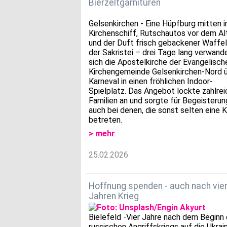
Bierzeltgarnituren
Gelsenkirchen - Eine Hüpfburg mitten 
Kirchenschiff, Rutschautos vor dem Al
und der Duft frisch gebackener Waffel
der Sakristei – drei Tage lang verwand
sich die Apostelkirche der Evangelisch
Kirchengemeinde Gelsenkirchen-Nord 
Karneval in einen fröhlichen Indoor-
Spielplatz. Das Angebot lockte zahlre
Familien an und sorgte für Begeisterun
auch bei denen, die sonst selten eine K
betreten.
> mehr
25.02.2026
Hoffnung spenden - auch nach vie
Jahren Krieg
Bielefeld -Vier Jahre nach dem Beginn
russischen Angriffskriegs auf die Ukrai