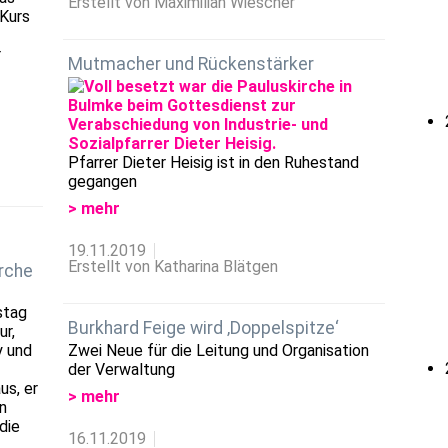
Erstellt von Maximilian Wiescher
 Kurs
r
Mutmacher und Rückenstärker
Pfarrer Dieter Heisig ist in den Ruhestand
gegangen
> mehr
19.11.2019
Erstellt von Katharina Blätgen
rche
stag
Burkhard Feige wird ‚Doppelspitze‘
ur,
y und
Zwei Neue für die Leitung und Organisation
der Verwaltung
us, er
> mehr
n
die
16.11.2019