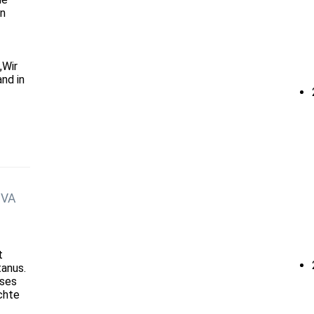
en
„Wir
nd in
JVA
t
tanus.
ises
chte