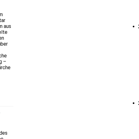
im
tar
n aus
elte
en
über
iche
g –
irche
r
 des
ne