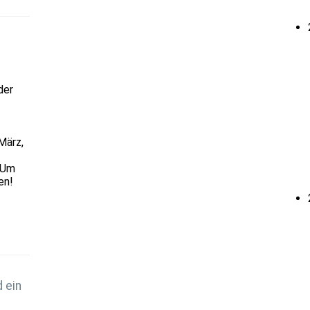
der
März,
 Um
en!
 ein