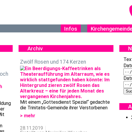
Infos
Kirchengemeind
Archiv
N
Tex
Zwölf Rosen und 174 Kerzen
Dat
noch
Dat
Mit einem „Gottesdienst Spezial“ gedachte
ildung
A
die Trinitatis-Gemeinde ihrer Verstorbenen
ner
Mit
> mehr
en
28.11.2019
Was